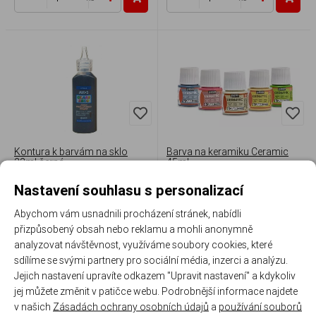
Kontura k barvám na sklo
Barva na keramiku Ceramic
22ml černá
45ml
Nastavení souhlasu s personalizací
Skladem 6 ks
Skladem 31 ks
30 Kč
/ ks
99 Kč
/ ks
Abychom vám usnadnili procházení stránek, nabídli
přizpůsobený obsah nebo reklamu a mohli anonymně
Vybrat variantu
ks
analyzovat návštěvnost, využíváme soubory cookies, které
sdílíme se svými partnery pro sociální média, inzerci a analýzu.
Jejich nastavení upravíte odkazem "Upravit nastavení" a kdykoliv
jej můžete změnit v patičce webu. Podrobnější informace najdete
v našich
Zásadách ochrany osobních údajů
a
používání souborů