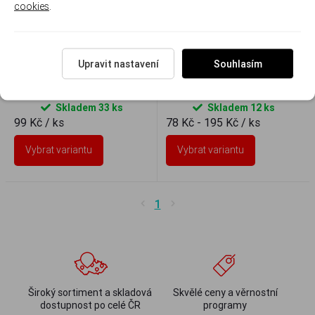
cookies
.
Upravit nastavení
Souhlasím
Barva na sklo Vitrail 45ml
Glazura lesklá na keramiku
Skladem 33 ks
Skladem 12 ks
99 Kč
/ ks
78 Kč - 195 Kč
/ ks
Vybrat variantu
Vybrat variantu
1
Široký sortiment a skladová
Skvělé ceny a věrnostní
dostupnost po celé ČR
programy