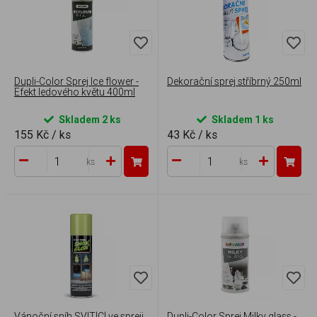
Dupli-Color Sprej Ice flower -
Dekorační sprej stříbrný 250ml
Efekt ledového květu 400ml
Skladem 2 ks
Skladem 1 ks
155 Kč
/ ks
43 Kč
/ ks
ks
ks
Vánoční sníh SVÍTÍCÍ ve spreji
Dupli-Color Sprej Milky glass -