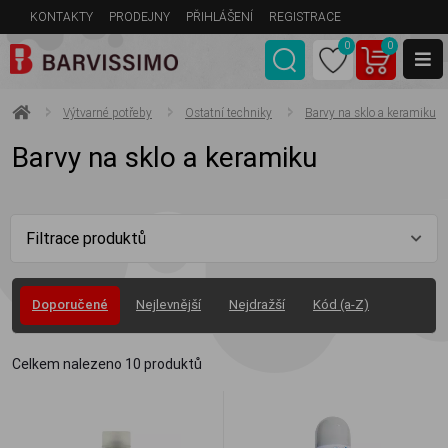
KONTAKTY
PRODEJNY
PŘIHLÁŠENÍ
REGISTRACE
0
0
Výtvarné potřeby
Ostatní techniky
Barvy na sklo a keramiku
Barvy na sklo a keramiku
Filtrace produktů
Doporučené
Nejlevnější
Nejdražší
Kód (a-Z)
Celkem nalezeno
10
produktů