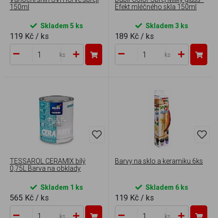
150ml
Efekt mléčného skla 150ml
Skladem 5 ks
Skladem 3 ks
119 Kč
/ ks
189 Kč
/ ks
ks
ks
TESSAROL CERAMIX bílý
Barvy na sklo a keramiku 6ks
0,75L Barva na obklady
Skladem 1 ks
Skladem 6 ks
565 Kč
/ ks
119 Kč
/ ks
ks
ks