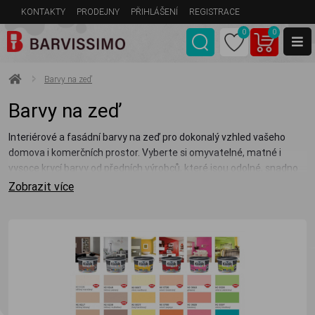
KONTAKTY
PRODEJNY
PŘIHLÁŠENÍ
REGISTRACE
0
0
Barvy na zeď
Barvy na zeď
Interiérové a fasádní barvy na zeď pro dokonalý vzhled vašeho
domova i komerčních prostor. Vyberte si omyvatelné, matné i
vysoce krycí barvy od předních výrobců, které jsou odolné, snadno
se nanáší a vytváří příjemnou atmosféru. Široká paleta barevných
Zobrazit více
odstínů.