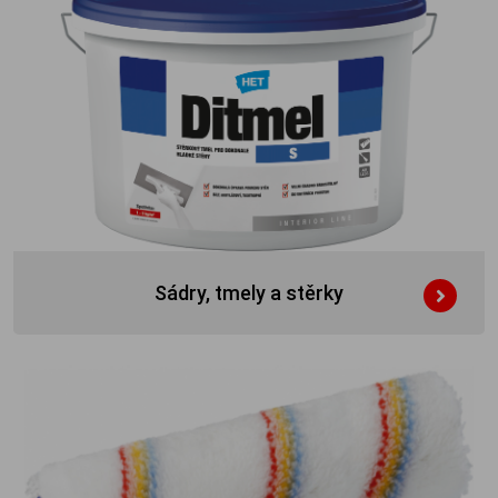
Sádry, tmely a stěrky