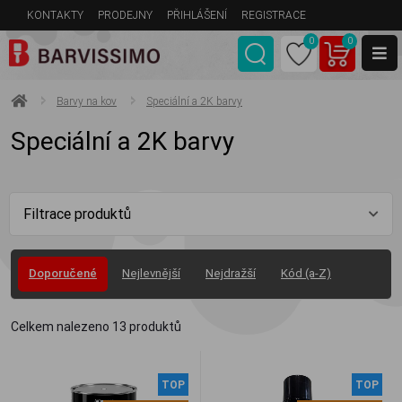
KONTAKTY
PRODEJNY
PŘIHLÁŠENÍ
REGISTRACE
0
0
Barvy na kov
Speciální a 2K barvy
Speciální a 2K barvy
Filtrace produktů
Doporučené
Nejlevnější
Nejdražší
Kód (a-Z)
Celkem nalezeno
13
produktů
TOP
TOP