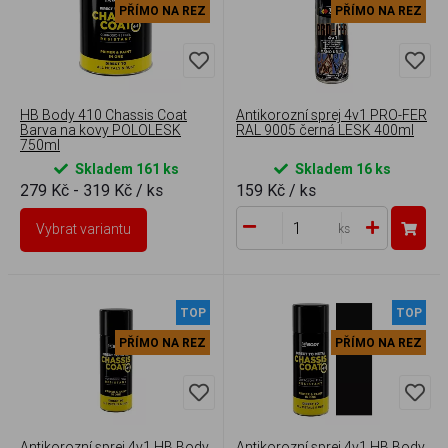
PŘÍMO NA REZ
PŘÍMO NA REZ
HB Body 410 Chassis Coat
Antikorozní sprej 4v1 PRO-FER
Barva na kovy POLOLESK
RAL 9005 černá LESK 400ml
750ml
Skladem 161 ks
Skladem 16 ks
279 Kč - 319 Kč
/ ks
159 Kč
/ ks
Vybrat variantu
ks
TOP
TOP
PŘÍMO NA REZ
PŘÍMO NA REZ
Antikorozní sprej 4v1 HB Body
Antikorozní sprej 4v1 HB Body