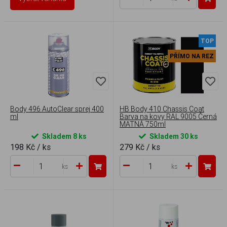
TOP
PŘÍMO NA REZ
Body 496 AutoClear sprej 400
HB Body 410 Chassis Coat
ml
Barva na kovy RAL 9005 Černá
MATNÁ 750ml
Skladem 8 ks
Skladem 30 ks
198 Kč
/ ks
279 Kč
/ ks
ks
ks