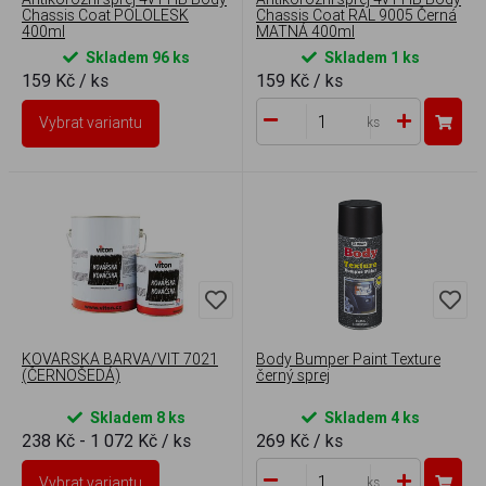
Chassis Coat POLOLESK
Chassis Coat RAL 9005 Černá
400ml
MATNÁ 400ml
Skladem 96 ks
Skladem 1 ks
159 Kč
/ ks
159 Kč
/ ks
Vybrat variantu
ks
KOVÁŘSKÁ BARVA/VIT 7021
Body Bumper Paint Texture
(ČERNOŠEDÁ)
černý sprej
Skladem 8 ks
Skladem 4 ks
238 Kč - 1 072 Kč
/ ks
269 Kč
/ ks
Vybrat variantu
ks