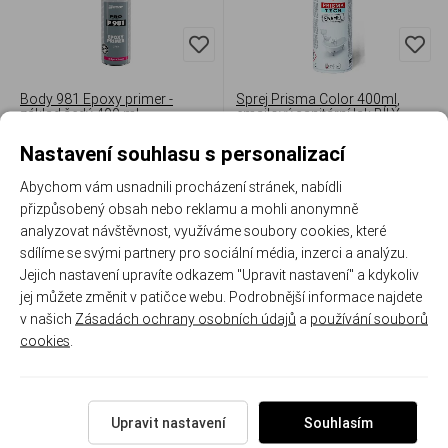
Body 981 Epoxy primer -
Sprej Prisma Color 400ml,
základ šedý 400 ml
emailový sanitární lak BÍLÝ
Nastavení souhlasu s personalizací
Skladem 15 ks
Skladem 5 ks
245 Kč
/ ks
143 Kč
/ ks
Abychom vám usnadnili procházení stránek, nabídli
přizpůsobený obsah nebo reklamu a mohli anonymně
ks
ks
analyzovat návštěvnost, využíváme soubory cookies, které
sdílíme se svými partnery pro sociální média, inzerci a analýzu.
Jejich nastavení upravíte odkazem "Upravit nastavení" a kdykoliv
jej můžete změnit v patičce webu. Podrobnější informace najdete
v našich
Zásadách ochrany osobních údajů
a
používání souborů
cookies
.
Upravit nastavení
Souhlasím
TESSAROL Antik 3v1
Soldecol Kovářská barva 3v1
0,75l - kovově šedá 1999