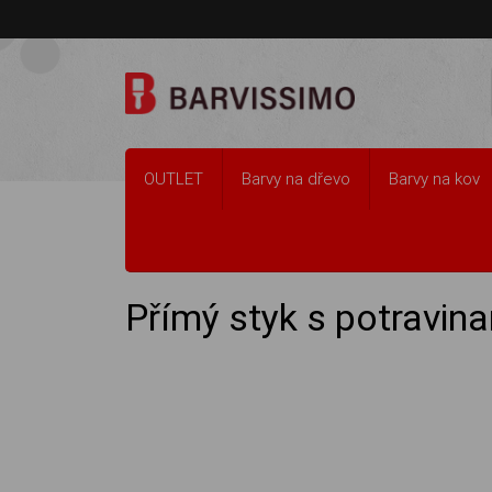
OUTLET
Barvy na dřevo
Barvy na kov
Barvy na dřevo
Přímý styk s potravinami
Přímý styk s potravin