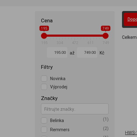
Dop
Cena
195
749
Celkem
195
334
472
611
749
až
Kč
Filtry
Novinka
Výprodej
Značky
(1)
Belinka
(2)
Remmers
HWS-1