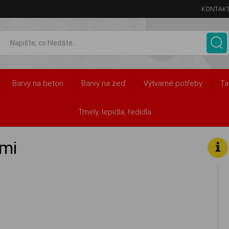
KONTAK
Barvy na beton
Barvy na zeď
Výtvarné potřeby
Ta
Tmely, lepidla, ředidla
ami