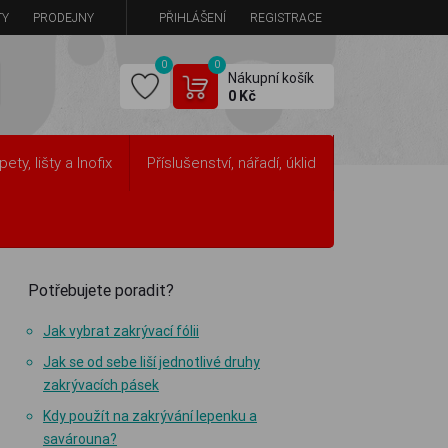
TY
PRODEJNY
PŘIHLÁŠENÍ
REGISTRACE
0
0
Nákupní košík
0 Kč
pety, lišty a Inofix
Příslušenství, nářadí, úklid
Potřebujete poradit?
Jak vybrat zakrývací fólii
Jak se od sebe liší jednotlivé druhy
zakrývacích pásek
Kdy použít na zakrývání lepenku a
savárouna?