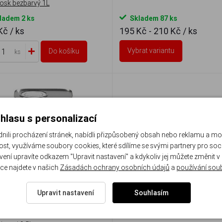
vosk bezbarvý 1L
ladem 2 ks
Skladem 87 ks
 Kč
/ ks
195 Kč - 210 Kč
/ ks
Vybrat variantu
Do košíku
ks
hlasu s personalizací
li procházení stránek, nabídli přizpůsobený obsah nebo reklamu a m
st, využíváme soubory cookies, které sdílíme se svými partnery pro sociá
avení upravíte odkazem "Upravit nastavení" a kdykoliv jej můžete změnit v
ce najdete v našich
Zásadách ochrany osobních údajů
a
používání sou
Upravit nastavení
Souhlasím
KA OLEJ na dřevo styk s