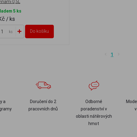
vinami 0,5L
ladem 5 ks
 Kč
/ ks
Do košíku
ks
1
y a
Doručení do 2
Odborné
Moder
ogramy
pracovních dnů
poradenství v
v
oblasti nátěrových
hmot