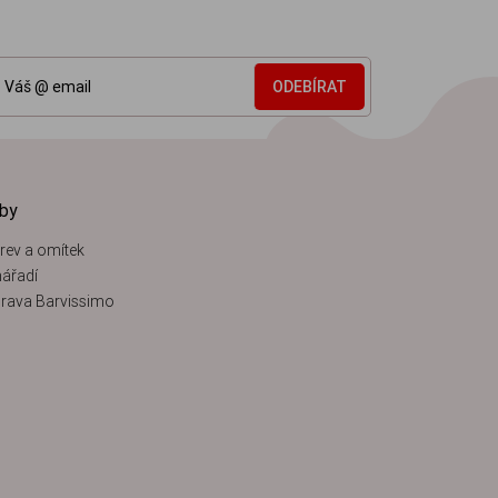
ODEBÍRAT
žby
rev a omítek
ářadí
rava Barvissimo