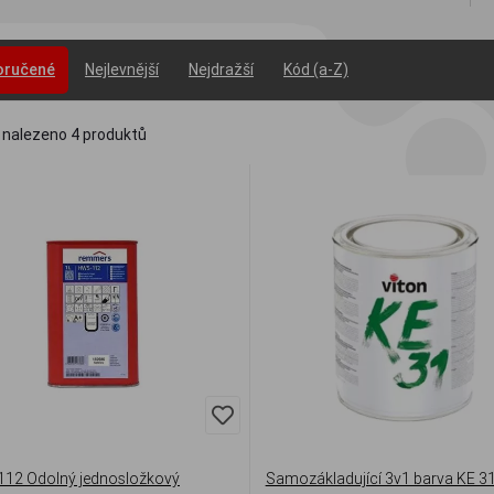
oručené
Nejlevnější
Nejdražší
Kód (a-Z)
 nalezeno
4
produktů
12 Odolný jednosložkový
Samozákladující 3v1 barva KE 31