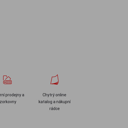
ní prodejny a
Chytrý online
zorkovny
katalog a nákupní
rádce