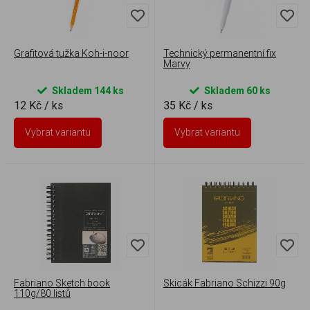
Grafitová tužka Koh-i-noor
Technický permanentní fix
Marvy
Skladem 144 ks
Skladem 60 ks
12 Kč
/ ks
35 Kč
/ ks
Vybrat variantu
Vybrat variantu
Fabriano Sketch book
Skicák Fabriano Schizzi 90g
110g/80 listů