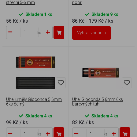
střední 5-6 mm
noor
Skladem 1 ks
Skladem 9 ks
56 Kč
/ ks
86 Kč - 179 Kč
/ ks
Vybrat variantu
ks
Uhel umělý Gioconda 5,6mm
Uhel Gioconda 5,6mm 6ks
6ks černý
barevných tuh
Skladem 4 ks
Skladem 4 ks
99 Kč
/ ks
82 Kč
/ ks
ks
ks