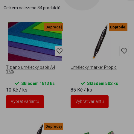
Celkem nalezeno
34
produktů
Doprodej
Doprodej
Tiziano umělecký papír A4
Umělecký marker Propic
160g
Skladem 1813 ks
Skladem 502 ks
10 Kč
/ ks
85 Kč
/ ks
Vybrat variantu
Vybrat variantu
Doprodej