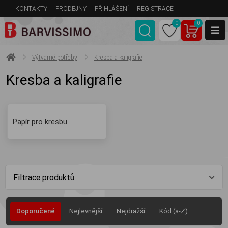
KONTAKTY
PRODEJNY
PŘIHLÁŠENÍ
REGISTRACE
0
0
Výtvarné potřeby
Kresba a kaligrafie
Kresba a kaligrafie
Papír pro kresbu
Filtrace produktů
Doporučené
Nejlevnější
Nejdražší
Kód (a-Z)