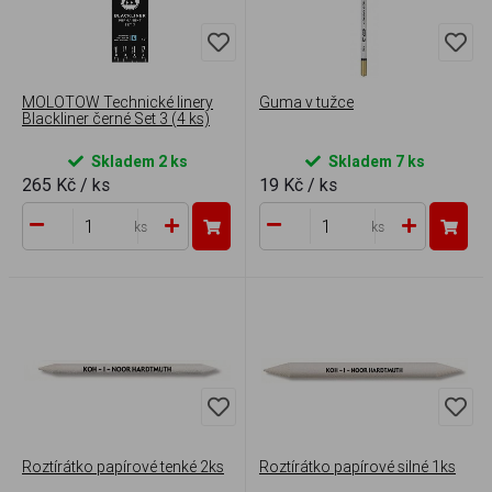
MOLOTOW Technické linery
Guma v tužce
Blackliner černé Set 3 (4 ks)
Skladem 2 ks
Skladem 7 ks
265 Kč
/ ks
19 Kč
/ ks
ks
ks
Roztírátko papírové tenké 2ks
Roztírátko papírové silné 1ks