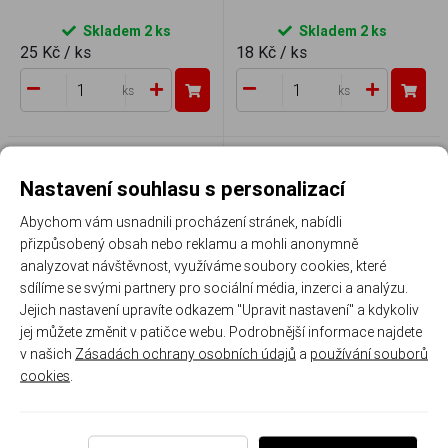
Skladem 2 ks
Skladem 2 ks
25 Kč
/ ks
18 Kč
/ ks
ks
ks
Nastavení souhlasu s personalizací
Abychom vám usnadnili procházení stránek, nabídli
přizpůsobený obsah nebo reklamu a mohli anonymně
analyzovat návštěvnost, využíváme soubory cookies, které
sdílíme se svými partnery pro sociální média, inzerci a analýzu.
Sada akvarelových pastelek
Sada uměleckých pastelek
Jejich nastavení upravíte odkazem "Upravit nastavení" a kdykoliv
Mondeluz Koh-i-noor
Polycolor Koh-i-noor 24 ks
jej můžete změnit v patičce webu. Podrobnější informace najdete
v našich
Zásadách ochrany osobních údajů
a
používání souborů
Skladem 2 ks
Skladem 2 ks
cookies
.
299 Kč - 999 Kč
/ ks
499 Kč
/ ks
Vybrat variantu
ks