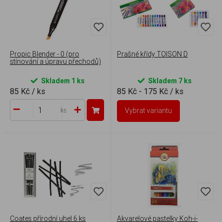
Propic Blender - 0 (pro
Prašné křídy TOISON D
stínování a úpravu přechodů)
Skladem 1 ks
Skladem 7 ks
85 Kč
/ ks
85 Kč - 175 Kč
/ ks
Vybrat variantu
ks
Coates přírodní uhel 6 ks
Akvarelové pastelky Koh-i-