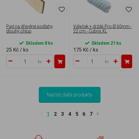
Pad na dřevěné podlahy,
Váleček + držák Pro Ø 60mm -
dlouhý chlup
22 cm - Cubrix XL
Skladem 8 ks
Skladem 21 ks
25 Kč
/ ks
175 Kč
/ ks
ks
ks
Načíst další produkty
1
2
3
4
5
6
7