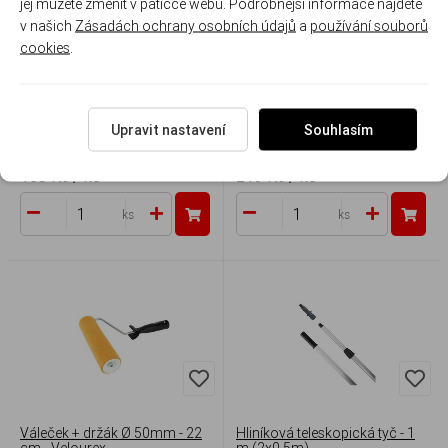
jej můžete změnit v patičce webu. Podrobnější informace najdete
v našich
Zásadách ochrany osobních údajů
a
používání souborů
cookies
.
Podlahový váleček + držák Ø
Hliníková teleskopická tyč - 2
50mm FINE FINISH, 25cm
m (2x1m)
Upravit nastavení
Souhlasím
Skladem 17 ks
Skladem 6 ks
158 Kč
/ ks
219 Kč
/ ks
ks
ks
Váleček + držák Ø 50mm - 22
Hliníková teleskopická tyč - 1
cm - Velourex
m (2x0,5m)