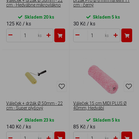
Váleček + držák Ø 50mm - 22
Držák Pro Ø 6 mm na Mini 11
cm - Hedvábne mikrovlákno
cm - černý
Skladem 20 ks
Skladem 5 ks
125 Kč
/ ks
30 Kč
/ ks
ks
ks
Váleček + držák Ø 50mm - 22
Váleček 15 cm MIDI PLUS Ø
cm - Super plyšový
40mm, Hedvábí
Skladem 23 ks
Skladem 5 ks
140 Kč
/ ks
85 Kč
/ ks
ks
ks