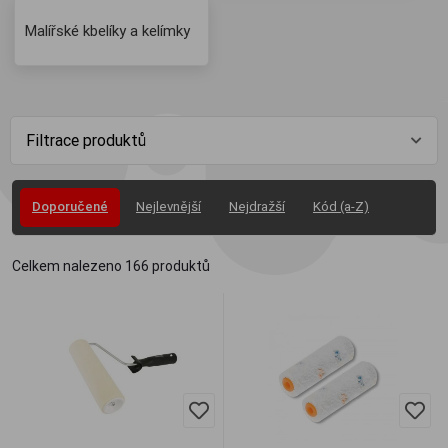
Malířské kbelíky a kelímky
Filtrace produktů
Doporučené
Nejlevnější
Nejdražší
Kód (a-Z)
Celkem nalezeno
166
produktů