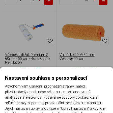
Váleček + držák Premium Ø
Váleček MIDI Ø 30mm,
60mm - 22 cm - Rond Cubrix
Velourex 11 cm
Revolution
Skladem 12 ks
Skladem 26 ks
193 Kč
/ ks
48 Kč
/ ks
Nastavení souhlasu s personalizací
ks
ks
Abychom vám usnadnili procházení stránek, nabídli
přizpůsobený obsah nebo reklamu a mohli anonymně
analyzovat návštěvnost, využíváme soubory cookies, které
sdílíme se svými partnery pro sociální média, inzerci a analýzu.
Jejich nastavení upravíte odkazem "Upravit nastavení" a kdykoliv