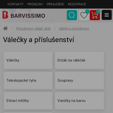
KONTAKTY
PRODEJNY
PŘIHLÁŠENÍ
REGISTRACE
0
0
Příslušenství, nářadí, úklid
Válečky a příslušenství
Válečky a příslušenství
Válečky
Držák na váleček
Teleskopické tyče
Soupravy
Stírací mřížky
Vaničky na barvu