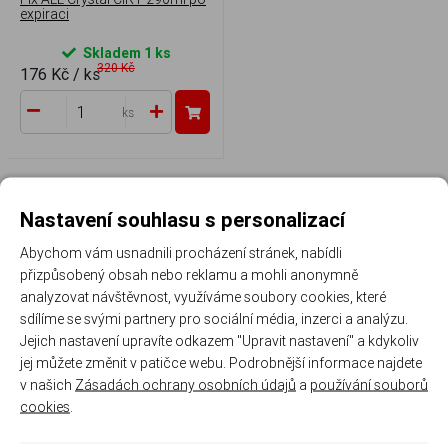
expiraci
Skladem 1 ks
320 Kč
176 Kč
/ ks
ks
1
Nastavení souhlasu s personalizací
Abychom vám usnadnili procházení stránek, nabídli
přizpůsobený obsah nebo reklamu a mohli anonymně
analyzovat návštěvnost, využíváme soubory cookies, které
Široký sortiment a skladová
Skvělé ceny a věrnostní
sdílíme se svými partnery pro sociální média, inzerci a analýzu.
dostupnost po celé ČR
programy
Jejich nastavení upravíte odkazem "Upravit nastavení" a kdykoliv
jej můžete změnit v patičce webu. Podrobnější informace najdete
v našich
Zásadách ochrany osobních údajů
a
používání souborů
cookies
.
Doručení do 2 pracovních dnů
Odborné poradenství v oblasti
nátěrových hmot