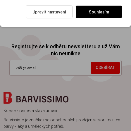
Upravit nastavení
Souhlasím
Moderní prodejny a vzorkovny
Chytrý online katalog a
nákupní rádce
Registrujte se k odběru newsletteru a už Vám
nic neunikne
ODEBÍRAT
Kde se z řemesla stává umění
Barvissimo je značka maloobchodních prodejen se sortimentem
barvy - laky a uměleckých potřeb.