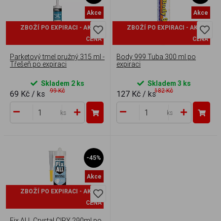
Akce
Akce
ZBOŽÍ PO EXPIRACI - AKČNÍ
ZBOŽÍ PO EXPIRACI - AKČNÍ
CENA
CENA
Parketový tmel pružný 315 ml -
Body 999 Tuba 300 ml po
Třešeň po expiraci
expiraci
Skladem 2 ks
Skladem 3 ks
99 Kč
182 Kč
69 Kč
/ ks
127 Kč
/ ks
ks
ks
-45%
Akce
ZBOŽÍ PO EXPIRACI - AKČNÍ
CENA
Fix ALL Crystal ČIRÝ 290ml po