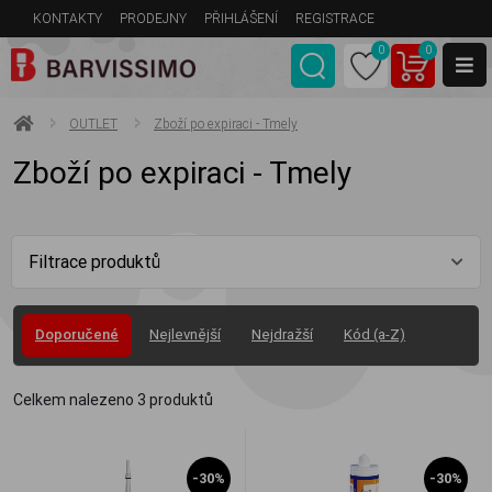
KONTAKTY
PRODEJNY
PŘIHLÁŠENÍ
REGISTRACE
0
0
OUTLET
Zboží po expiraci - Tmely
Zboží po expiraci - Tmely
Filtrace produktů
Doporučené
Nejlevnější
Nejdražší
Kód (a-Z)
Celkem nalezeno
3
produktů
-30%
-30%