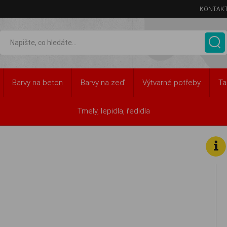
KONTAK
Barvy na beton
Barvy na zeď
Výtvarné potřeby
Ta
Tmely, lepidla, ředidla