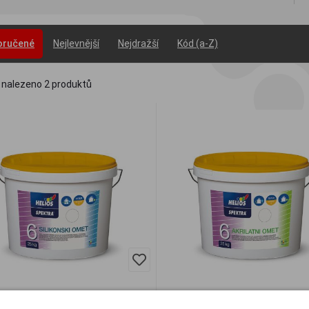
oručené
Nejlevnější
Nejdražší
Kód (a-Z)
 nalezeno
2
produktů
RA fasádní omítka silikonová -
SPEKTRA fasádní omítka akrylát