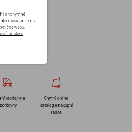
ohli anonymně
lní média, inzerci a
 patičce webu.
borů cookies
.
ní prodejny a
Chytrý online
zorkovny
katalog a nákupní
rádce