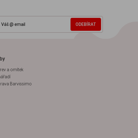
ODEBÍRAT
žby
rev a omítek
ářadí
rava Barvissimo