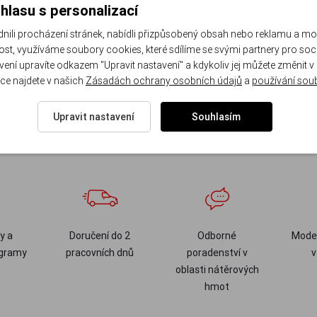
rno-hlazená 25kg
1,5 zrno-hlazená 25kg
hlasu s personalizací
ladem 4 ks
Skladem 11 ks
li procházení stránek, nabídli přizpůsobený obsah nebo reklamu a m
0 Kč
/ ks
1 130 Kč
/ ks
st, využíváme soubory cookies, které sdílíme se svými partnery pro sociá
avení upravíte odkazem "Upravit nastavení" a kdykoliv jej můžete změnit v
Do košíku
Do košíku
ks
ks
ce najdete v našich
Zásadách ochrany osobních údajů
a
používání sou
Upravit nastavení
Souhlasím
1
y a
Doručení do 2
Odborné
Moder
ogramy
pracovních dnů
poradenství v
v
oblasti nátěrových
hmot