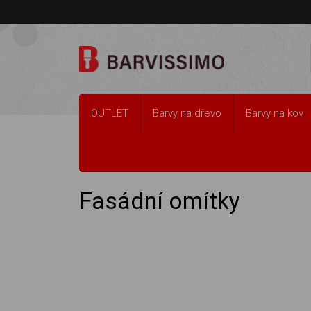
OUTLET
Barvy na dřevo
Barvy na kov
Barvy na zeď
Fasádní omítky
Fasádní omítky