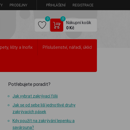
TY
PRODEJNY
PŘIHLÁŠENÍ
REGISTRACE
0
0
Nákupní košík
0 Kč
pety, lišty a Inofix
Příslušenství, nářadí, úklid
Potřebujete poradit?
Jak vybrat zakrývací fólii
Jak se od sebe liší jednotlivé druhy
zakrývacích pásek
Kdy použít na zakrývání lepenku a
savárouna?