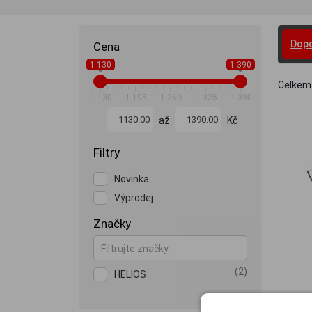
Dop
Cena
1 130
1 390
Celkem
1 130
1 195
1 260
1 325
1 390
až
Kč
Filtry
Novinka
Výprodej
Značky
(2)
HELIOS
SPEKT