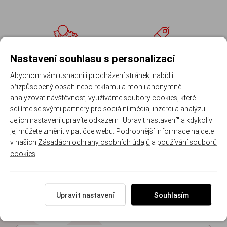
Široký sortiment a skladová
Skvělé ceny a věrnostní
Nastavení souhlasu s personalizací
dostupnost po celé ČR
programy
Abychom vám usnadnili procházení stránek, nabídli
přizpůsobený obsah nebo reklamu a mohli anonymně
analyzovat návštěvnost, využíváme soubory cookies, které
Doručení do 2 pracovních dnů
Odborné poradenství v oblasti
sdílíme se svými partnery pro sociální média, inzerci a analýzu.
nátěrových hmot
Jejich nastavení upravíte odkazem "Upravit nastavení" a kdykoliv
jej můžete změnit v patičce webu. Podrobnější informace najdete
v našich
Zásadách ochrany osobních údajů
a
používání souborů
Moderní prodejny a vzorkovny
Chytrý online katalog a
cookies
.
nákupní rádce
Upravit nastavení
Souhlasím
Registrujte se k odběru newsletteru a už Vám
nic neunikne