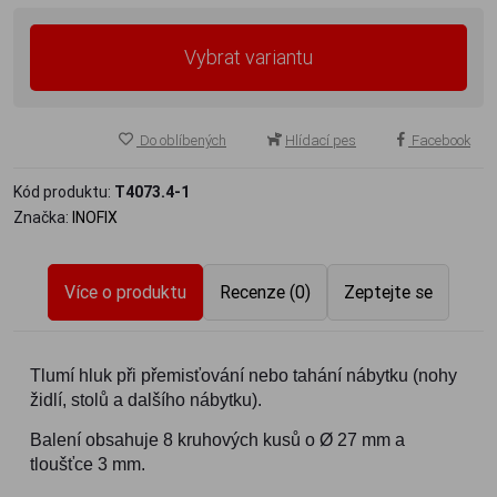
Vybrat variantu
Do oblíbených
Hlídací pes
Facebook
Kód produktu:
T4073.4-1
Značka:
INOFIX
Více o produktu
Recenze (0)
Zeptejte se
Tlumí hluk při přemisťování nebo tahání nábytku (nohy
židlí, stolů a dalšího nábytku).
Balení obsahuje 8 kruhových kusů o Ø 27 mm a
tloušťce 3 mm.