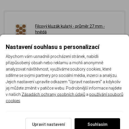
Filcový kluzák kulatý - průměr 27 mm -
hnědá
Skladem 11 ks
Kód: T4073.4
Nastavení souhlasu s personalizací
22 Kč
/ ks
18.18 Kč
/ ks
bez DPH
Abychom vám usnadnili procházení stránek, nabídli
přizpůsobený obsah nebo reklamu a mohli anonymně
Do košíku
ks
analyzovat návštěvnost, využíváme soubory cookies, které
sdílíme se svými partnery pro sociální média, inzerci a analýzu.
Jejich nastavení upravíte odkazem "Upravit nastavení" a kdykoliv
Filcový kluzák kulatý - průměr 27 mm - bílá
jej můžete změnit v patičce webu. Podrobnější informace najdete
Skladem 52 ks
Kód: T4073.2
v našich
Zásadách ochrany osobních údajů
a
používání souborů
22 Kč
/ ks
cookies
.
18.18 Kč
/ ks
bez DPH
Do košíku
ks
Upravit nastavení
Souhlasím