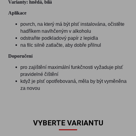
Varianty: hnědá, bílá
Aplikace
povrch, na který má být plsť instalována, očistěte
hadříkem navlhčeným v alkoholu
odstraňte podkladový papír z lepidla
na filc silně zatlačte, aby dobře přilnul
Doporučení
pro zajištění maximální funkčnosti vyžaduje plsť
pravidelné čištění
když je plsť opotřebovaná, měla by být vyměněna
za novou
VYBERTE VARIANTU