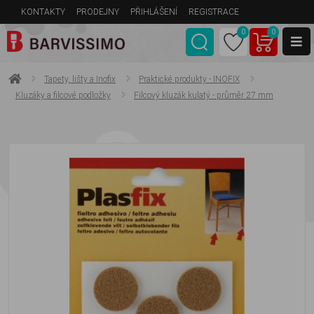
KONTAKTY
PRODEJNY
PŘIHLÁŠENÍ
REGISTRACE
0
0
Tapety, lišty a Inofix
Praktické produkty - INOFIX
Kluzáky a filcové podložky
Filcový kluzák kulatý - průměr 27 mm