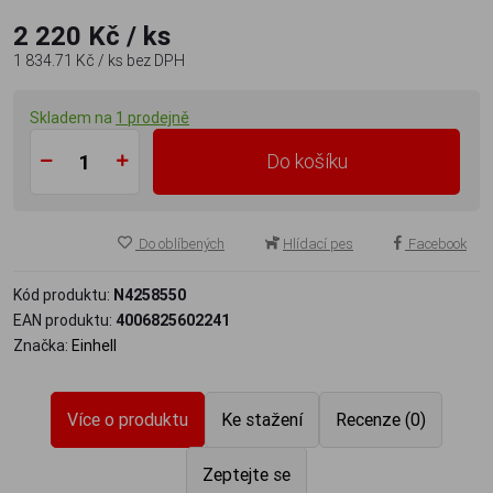
2 220 Kč
/ ks
1 834.71 Kč
/ ks
bez DPH
Skladem na
1 prodejně
Do košíku
Do oblíbených
Hlídací pes
Facebook
Kód produktu:
N4258550
EAN produktu:
4006825602241
Značka:
Einhell
Více o produktu
Ke stažení
Recenze (0)
Zeptejte se