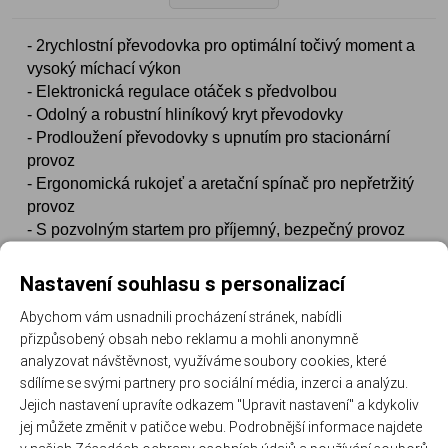
- 2rychlostní převodovka pro optimální točivý moment a
vysoký míchací výkon
- Elektronická regulace otáček s předvolbou
- Odolný a robustní hliníkový kryt převodovky
- Prodloužení převodovky s upnutím pro stacionární
provoz
- Ergonomická rukojeť a aretační spínač pro nepřetržitý
provoz
- S pozvolným startem pro příjemný, bezpečný provoz
- Robustní držák míchadla se závitem M14
- Vč. míchadla na maltu (průměr 133 mm)
Nastavení souhlasu s personalizací
Abychom vám usnadnili procházení stránek, nabídli
přizpůsobený obsah nebo reklamu a mohli anonymně
analyzovat návštěvnost, využíváme soubory cookies, které
sdílíme se svými partnery pro sociální média, inzerci a analýzu.
NAPOSLEDY PROHLÍŽENÉ
Jejich nastavení upravíte odkazem "Upravit nastavení" a kdykoliv
jej můžete změnit v patičce webu. Podrobnější informace najdete