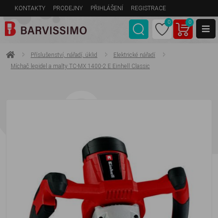
KONTAKTY
PRODEJNY
PŘIHLÁŠENÍ
REGISTRACE
0
0
Příslušenství, nářadí, úklid
Elektrické nářadí
Míchač lepidel a malty TC-MX 1400-2 E Einhell Classic