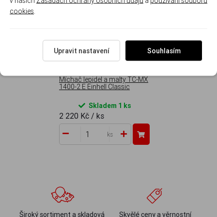
v našich
Zásadách ochrany osobních údajů
a
používání souborů
cookies
.
Upravit nastavení
Souhlasím
Míchač lepidel a malty TC-MX
1400-2 E Einhell Classic
Skladem 1 ks
2 220 Kč
/ ks
ks
Široký sortiment a skladová
Skvělé ceny a věrnostní