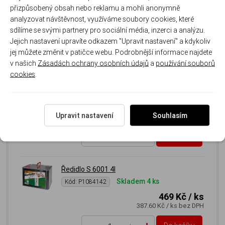
přizpůsobený obsah nebo reklamu a mohli anonymně
79 Kč
/ ks
analyzovat návštěvnost, využíváme soubory cookies, které
65.29 Kč
/ ks
bez DPH
sdílíme se svými partnery pro sociální média, inzerci a analýzu.
Jejich nastavení upravíte odkazem "Upravit nastavení" a kdykoliv
Do košíku
ks
jej můžete změnit v patičce webu. Podrobnější informace najdete
v našich
Zásadách ochrany osobních údajů
a
používání souborů
cookies
.
Ředidlo S 6001 9l
Skladem 4 ks
Kód: P1084143
689 Kč
/ ks
569.42 Kč
/ ks
bez DPH
Upravit nastavení
Souhlasím
Do košíku
ks
Ředidlo S 6001 4l
Skladem 4 ks
Kód: P1084142
469 Kč
/ ks
387.60 Kč
/ ks
bez DPH