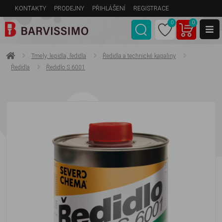
KONTAKTY
PRODEJNY
PŘIHLÁŠENÍ
REGISTRACE
0
0
Tmely, lepidla, ředidla
Ředidla a technické kapaliny
Ředidla
Ředidlo S 6001