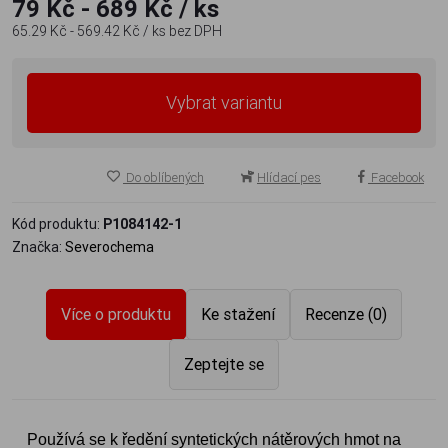
79 Kč - 689 Kč
/ ks
65.29 Kč - 569.42 Kč
/ ks
bez DPH
Vybrat variantu
Do oblíbených
Hlídací pes
Facebook
Kód produktu:
P1084142-1
Značka:
Severochema
Více o produktu
Ke stažení
Recenze (0)
Zeptejte se
Používá se k ředění syntetických nátěrových hmot na