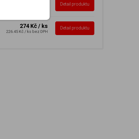
120 Kč
/ ks
Detail produktu
99.17 Kč
/ ks
bez DPH
274 Kč
/ ks
Detail produktu
226.45 Kč
/ ks
bez DPH