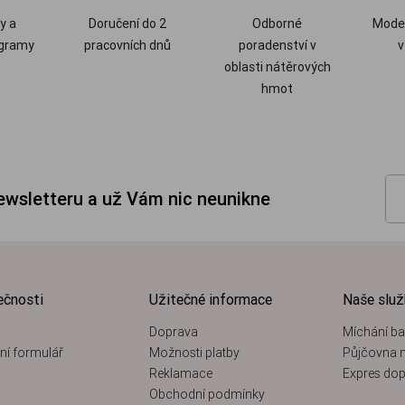
y a
Doručení do 2
Odborné
Moder
ogramy
pracovních dnů
poradenství v
v
oblasti nátěrových
hmot
newsletteru a už Vám nic neunikne
ečnosti
Užitečné informace
Naše slu
Doprava
Míchání ba
ní formulář
Možnosti platby
Půjčovna n
Reklamace
Expres dop
Obchodní podmínky