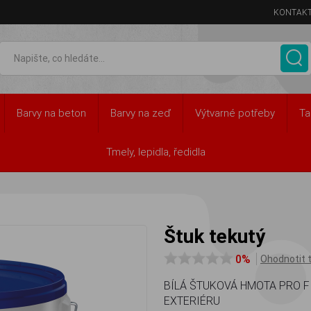
KONTAK
Barvy na beton
Barvy na zeď
Výtvarné potřeby
Ta
dry
Štuk tekutý
Tmely, lepidla, ředidla
Štuk tekutý
0%
Ohodnotit 
BÍLÁ ŠTUKOVÁ HMOTA PRO F
EXTERIÉRU