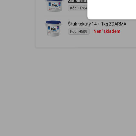
Štuk tekutý 7kg + 1kg ZDARMA
Není skladem
Kód: H764
Štuk tekutý 14 + 1kg ZDARMA
Není skladem
Kód: H589