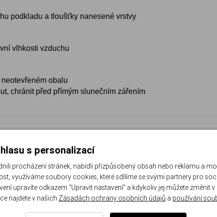
uhu podkladu a tloušťky nanesené vrstvy
ivní vlhkosti vzduchu
m neotevřeném obalu
out, chránit před přímým slunečním zářením
hlasu s personalizací
VYBERTE VARIANTU
li procházení stránek, nabídli přizpůsobený obsah nebo reklamu a m
st, využíváme soubory cookies, které sdílíme se svými partnery pro sociá
avení upravíte odkazem "Upravit nastavení" a kdykoliv jej můžete změnit v
ce najdete v našich
Zásadách ochrany osobních údajů
a
používání sou