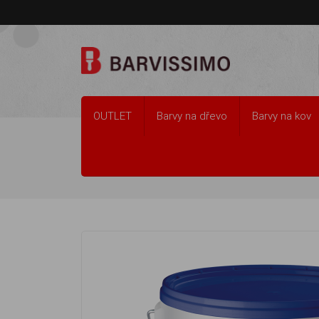
OUTLET
Barvy na dřevo
Barvy na kov
Tmely, lepidla, ředidla
Tmely, silikony a sá