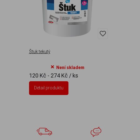
Štuk tekutý
Není skladem
120 Kč - 274 Kč
/ ks
Detail produktu