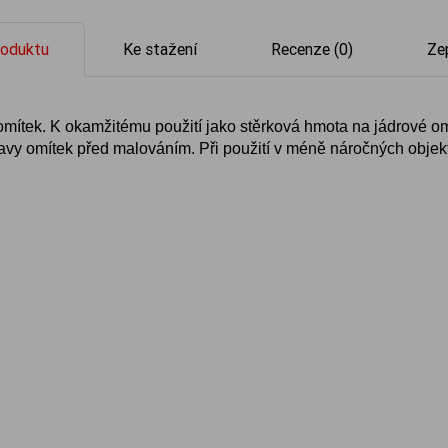
roduktu
Ke stažení
Recenze (0)
Ze
 omítek. K okamžitému použití jako stěrková hmota na jádrové o
avy omítek před malováním. Při použití v méně náročných objek