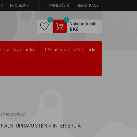
TY
PRODEJNY
PŘIHLÁŠENÍ
REGISTRACE
0
0
Nákupní košík
0 Kč
pety, lišty a Inofix
Příslušenství, nářadí, úklid
tento produkt
INÁLNÍ ÚPRAVU STĚN V INTERIÉRU A