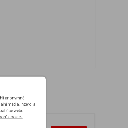
ohli anonymně
lní média, inzerci a
 patičce webu.
borů cookies
.