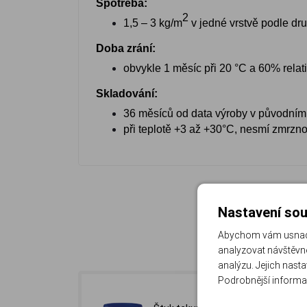
Spotřeba:
2
1,5 – 3 kg/m
v jedné vrstvě podle dr
Doba zrání:
obvykle 1 měsíc při 20 °C a 60% relat
Skladování:
36 měsíců od data výroby v původní
při teplotě +3 až +30°C, nesmí zmrzn
Nastavení sou
Abychom vám usnadni
analyzovat návštěvno
analýzu. Jejich nast
Podrobnější informa