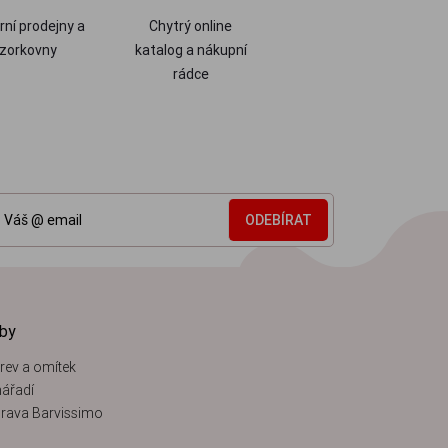
ní prodejny a
Chytrý online
zorkovny
katalog a nákupní
rádce
ODEBÍRAT
žby
rev a omítek
ářadí
rava Barvissimo