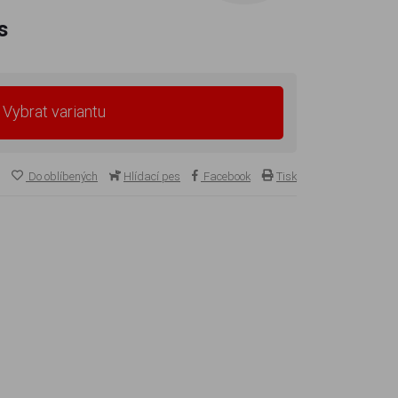
s
Vybrat variantu
Do oblíbených
Hlídací pes
Facebook
Tisk