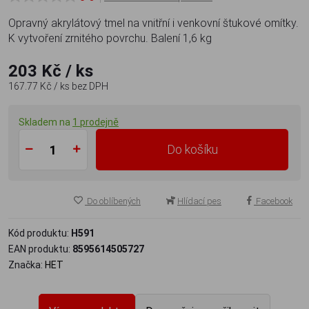
Opravný akrylátový tmel na vnitřní i venkovní štukové omítky.
K vytvoření zrnitého povrchu. Balení 1,6 kg
203 Kč
/ ks
167.77 Kč
/ ks
bez DPH
Skladem na
1 prodejně
Do košíku
Do oblíbených
Hlídací pes
Facebook
Kód produktu:
H591
EAN produktu:
8595614505727
Značka:
HET