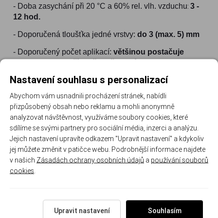
- Doba zasychání při 20 °C a 60% rel. vlh. vzduchu
:
3 -
12 hod.
- Doporučená tloušťka jedné vrstvy:
do 3 (max. 5) mm
- Doporučený počet aplikací:
většinou postačuje
jedna vrstva, v případě potřeby více.
Nastavení souhlasu s personalizací
- Odstín:
nestandartně bílý (béžová)
Abychom vám usnadnili procházení stránek, nabídli
Možnosti aplikace:
přizpůsobený obsah nebo reklamu a mohli anonymně
stěrka, nerezové hladítko, špachtle
analyzovat návštěvnost, využíváme soubory cookies, které
sdílíme se svými partnery pro sociální média, inzerci a analýzu.
Podkladový materiál:
Jejich nastavení upravíte odkazem "Upravit nastavení" a kdykoliv
jej můžete změnit v patičce webu. Podrobnější informace najdete
vápenocementové omítky, zdivo
v našich
Zásadách ochrany osobních údajů
a
používání souborů
DOPORUČENÉ POUŽITÍ
cookies
.
Pro vnitřní i venkovní použití k drobným opravám
zrnitých povrchů především štukových omítek. K
vysprávkám nerovností, tmelení drobných nedilatujících
Upravit nastavení
Souhlasím
prasklin na fasádách, k vysprávkám rohů omítek,