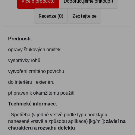
Více o produktu
Doporučujeme přikoupit
Recenze (0)
Zeptejte se
Přednosti:
opravy štukových omítek
vysprávky rohů
vytvoření zrnitého povrchu
do interiéru i exteriéru
připraven k okamžitému použití
Technické informace:
- Spotřeba (v jedné vrstvě podle typu podkladu,
2
nanesené vrstvě a způsobu aplikace) [kg/m
]:
závisí na
charakteru
a rozsahu defektu