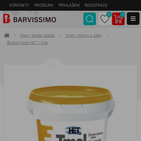
KONTAKTY
PRODEJNY
PŘIHLÁŠENÍ
REGISTRACE
0
0
Tmely, lepidla, ředidla
Tmely, silikony a sádry
Štukový tmel HET 1,6 kg