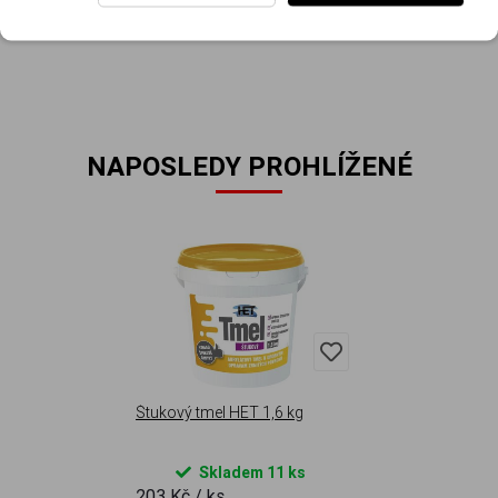
retušování oprav zrnitých povrchů apod.
NAPOSLEDY PROHLÍŽENÉ
Štukový tmel HET 1,6 kg
Skladem 11 ks
203 Kč
/ ks