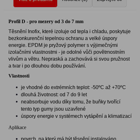
Profil D - pro mezery od 3 do 7 mm
Těsnění Inofix, které izoluje od tepla i chladu, poskytuje
bezkonkurenční tepelnou ochranu a velké úspory
energie.
EPDM je pryžový polymer s výjimečnými
izolačními vlastnostmi -
je odolné vůči povětrnostním
vlivům a větru. Nepraská a zachovává si svou pružnost
a tvar i po dlouhou dobu používání.
Vlastnosti
je vhodné do extrémních teplot: -50ºC až +70ºC
dlouhá životnost: od 7 do 9 let
neabsorbuje vodu díky tomu, že buňky tvořící
tento typ gumy jsou uzavřené
úspory energie v systémech vytápění a klimatizací
Aplikace
povrch, na který má být těsnění instalováno,