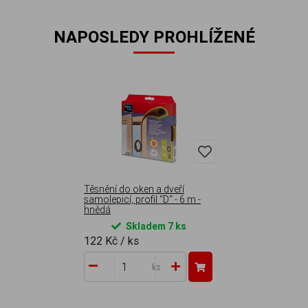
NAPOSLEDY PROHLÍŽENÉ
Těsnění do oken a dveří
samolepicí, profil “D“ - 6 m -
hnědá
Skladem 7 ks
122 Kč
/ ks
ks