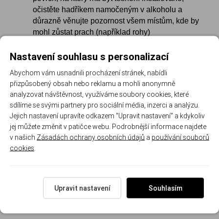
očistěte hadříkem namočeným v alkoholu a
důrazně věnujte pozornost všem místům, kde by
mohl zůstat prach (například rohy)
oddělte dva profily těsnění, odstraňte ochranný
Nastavení souhlasu s personalizací
papír a začněte s lepením shora dolů, začněte na
jedné ze dvou stran okna
Abychom vám usnadnili procházení stránek, nabídli
přebytek odřízněte a na několik sekund přitlačte,
přizpůsobený obsah nebo reklamu a mohli anonymně
aby těsnění dobře přilnulo k rámu
analyzovat návštěvnost, využíváme soubory cookies, které
na konec odříznutého těsnění napojte nový
sdílíme se svými partnery pro sociální média, inzerci a analýzu.
začátek a poté pokračujte v lepení těsnění na
Jejich nastavení upravíte odkazem "Upravit nastavení" a kdykoliv
zbytek rámu
jej můžete změnit v patičce webu. Podrobnější informace najdete
během instalace se doporučuje výrobek
v našich
Zásadách ochrany osobních údajů
a
používání souborů
nenatahovat, aby se zabránilo jeho pozdějšímu
cookies
.
smrštění
Izolujte se před chladem v zimě a před horkem v létě a
vytvořte si doma příjemné klima a atmosféru.
Upravit nastavení
Souhlasím