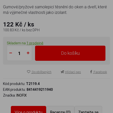
Gumové/pryžové samolepicí těsnění do oken a dveří, které
má výjimečné vlastnosti jako izolant.
122 Kč
/ ks
100.83 Kč
/ ks
bez DPH
Skladem na
1 prodejně
Do košíku
Do oblíbených
Hlídací pes
Facebook
Kód produktu:
T2119.4
EAN produktu:
8414419211940
Značka:
INOFIX
Více o produktu
Recenze (0)
Zeptejte se