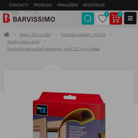
KONTAKTY
PRODEJNY
PŘIHLÁŠENÍ
REGISTRACE
0
0
Tapety, lišty a Inofix
Praktické produkty - INOFIX
Těsnění oken a dveří
Těsnění do oken a dveří samolepicí, profil “D“ - 6 m - hnědá