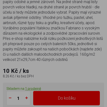
papíry odolné a jemné zároveň. Na jedné straně mají listy
povrch velice hladký, na druhé straně je povrch hrubší - dle
účelu si tedy můžete jednoduše vybrat. Papíry mají výrazné
avšak příjemné odstíny. Vhodné pro tužku, pastel, uhel,
airbrush, různé typy tisku a grafiky, kreativní účely, apod.
Vyráběno populární Italskou značkou Fabriano s vysokým
důrazem na ekologické a zodpovědné zpracování surovin.
Přes e-shop nabízíme kvůli riziku požkození jednotlivých listů
při přepravě pouze po celých baleních 50ks, jednotlivě si
papíry můžete zakoupit na našich pobočkách (najdete zde)
či u našich dalších maloobchodních prodejců. 160g/m2
velikost 21x29,7cm 40 různých odstínů
10 Kč
/ ks
8.26 Kč
/ ks
bez DPH
Skladem na
1 prodejně
Do košíku