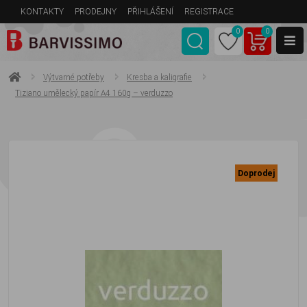
KONTAKTY
PRODEJNY
PŘIHLÁŠENÍ
REGISTRACE
0
0
Výtvarné potřeby
Kresba a kaligrafie
Tiziano umělecký papír A4 160g – verduzzo
Doprodej