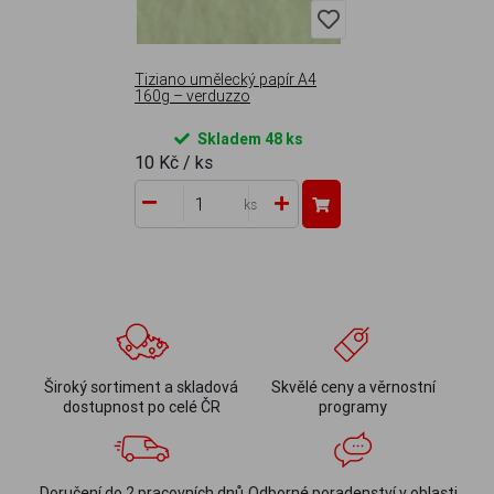
Tiziano umělecký papír A4
160g – verduzzo
Skladem 48 ks
10 Kč
/ ks
ks
Široký sortiment a skladová
Skvělé ceny a věrnostní
dostupnost po celé ČR
programy
Doručení do 2 pracovních dnů
Odborné poradenství v oblasti