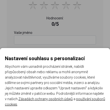
Hodnocení:
0/5
Vaše jméno
Váš e-mail
Nastavení souhlasu s personalizací
Abychom vám usnadnili procházení stránek, nabídli
přizpůsobený obsah nebo reklamu a mohli anonymně
analyzovat návštěvnost, využíváme soubory cookies, které
sdílíme se svými partnery pro sociální média, inzerci a analýzu.
Jejich nastavení upravíte odkazem "Upravit nastavení" a kdykoliv
jej můžete změnit v patičce webu. Podrobnější informace najdete
v našich
Zásadách ochrany osobních údajů
a
používání souborů
cookies
.