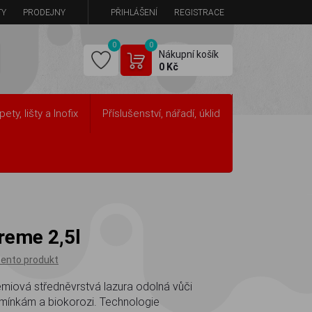
TY
PRODEJNY
PŘIHLÁŠENÍ
REGISTRACE
0
0
Nákupní košík
0 Kč
pety, lišty a Inofix
Příslušenství, nářadí, úklid
reme 2,5l
tento produkt
émiová středněvrstvá lazura odolná vůči
mínkám a biokorozi. Technologie