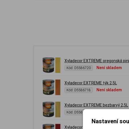
Xyladecor EXTREME oregonská pini
Není skladem
Kód: D5586720
Xyladecor EXTREME týk 2,5L
Není skladem
Kód: D5586718
Xyladecor EXTREME bezbarvý 2,5L
Skladem 4 ks
Kód: D5586714
Nastavení sou
Xyladecor EXTREME mahagon 2,5L