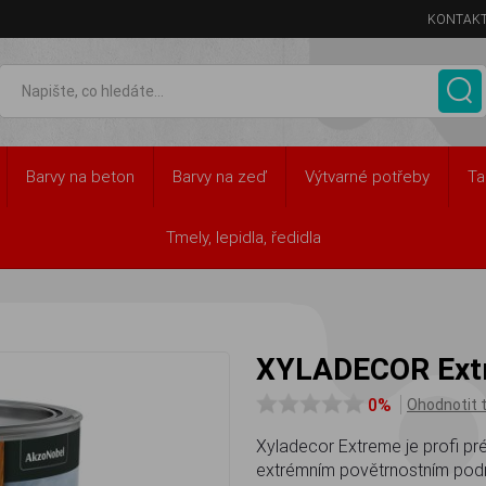
KONTAK
Barvy na beton
Barvy na zeď
Výtvarné potřeby
Ta
Í
Fasády, zahradní domky, pergoly
Tmely, lepidla, ředidla
XYLADECOR Extreme 2,5l
XYLADECOR Ext
0%
Ohodnotit 
Xyladecor Extreme je profi pr
extrémním povětrnostním pod