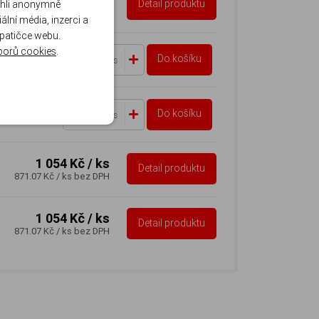
Detail produktu
ohli anonymně
871.07 Kč
/ ks
bez DPH
lní média, inzerci a
 patičce webu.
borů cookies
.
9 Kč
/ ks
Do košíku
ks
ks
bez DPH
9 Kč
/ ks
Do košíku
ks
ks
bez DPH
1 054 Kč
/ ks
Detail produktu
871.07 Kč
/ ks
bez DPH
1 054 Kč
/ ks
Detail produktu
871.07 Kč
/ ks
bez DPH