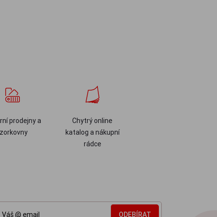
ní prodejny a
Chytrý online
zorkovny
katalog a nákupní
rádce
ODEBÍRAT