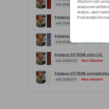
Abychom vám usnadni
Není skladem
Kód: D5586711
analyzovat návštěvno
analýzu. Jejich nast
Xyladecor EXTREME palisandr 2,5L
Podrobnější informa
Skladem 1 ks
Kód: D5586708
Xyladecor EXTREME platan 2,5L
Skladem 1 ks
Kód: D5586705
Xyladecor EXTREME ořech 2,5L
Není skladem
Kód: D5586703
Xyladecor EXTREME estonská bříza
Není skladem
Kód: D5586701