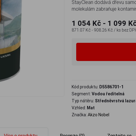
StayClean dodává dřevu samočis
molekulám zabraňuje kontami
1 054 Kč - 1 099 K
871.07 Kč - 908.26 Kč
/ ks
bez DP
Kód produktu:
D5586701-1
Segment:
Vodou ředitelná
Typ nátěru:
Středněvrstvá lazur
Vzhled:
Mat
Značka:
Akzo Nobel
Více o produktu
Recenze (0)
Zeptejte se