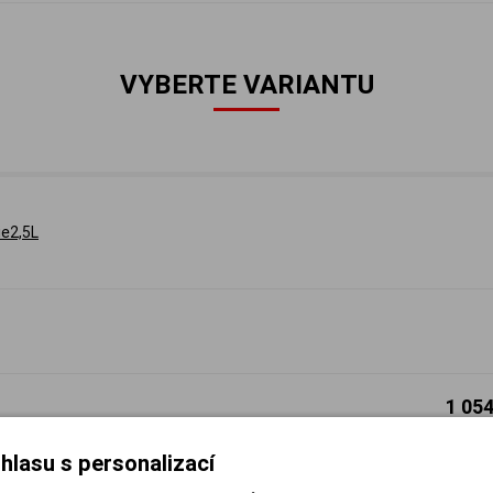
VYBERTE VARIANTU
e2,5L
1 05
871.07 Kč
/ 
hlasu s personalizací