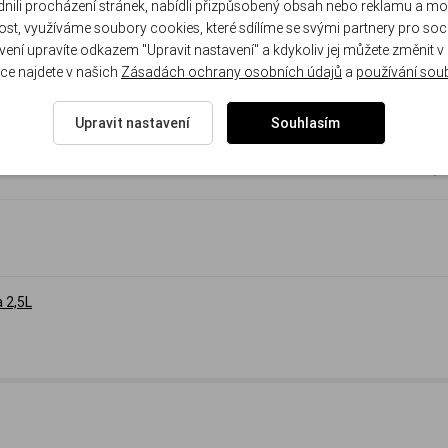
li procházení stránek, nabídli přizpůsobený obsah nebo reklamu a m
st, využíváme soubory cookies, které sdílíme se svými partnery pro sociá
avení upravíte odkazem "Upravit nastavení" a kdykoliv jej můžete změnit v
ce najdete v našich
Zásadách ochrany osobních údajů
a
používání sou
1 09
908.26 Kč
/ 
Upravit nastavení
Souhlasím
1 09
908.26 Kč
/ 
 2,5L