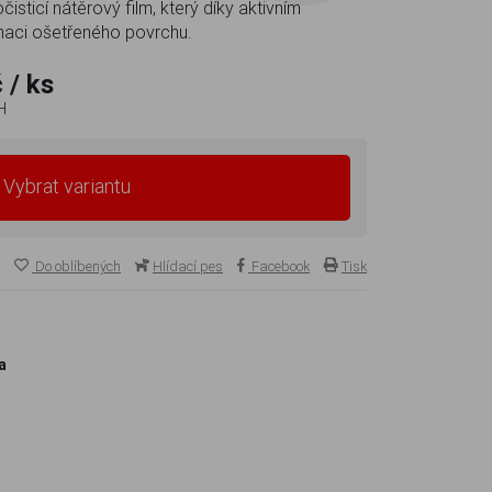
ticí nátěrový film, který díky aktivním
naci ošetřeného povrchu.
č
/ ks
H
Vybrat variantu
Do oblíbených
Hlídací pes
Facebook
Tisk
a