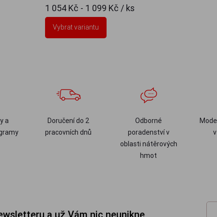
1 054 Kč - 1 099 Kč
/ ks
Vybrat variantu
y a
Doručení do 2
Odborné
Moder
ogramy
pracovních dnů
poradenství v
v
oblasti nátěrových
hmot
newsletteru a už Vám nic neunikne