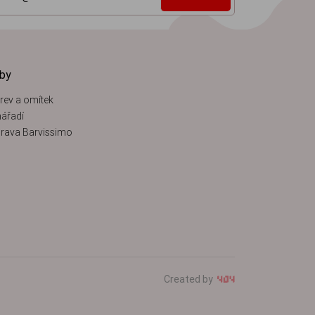
žby
rev a omítek
ářadí
rava Barvissimo
Created by