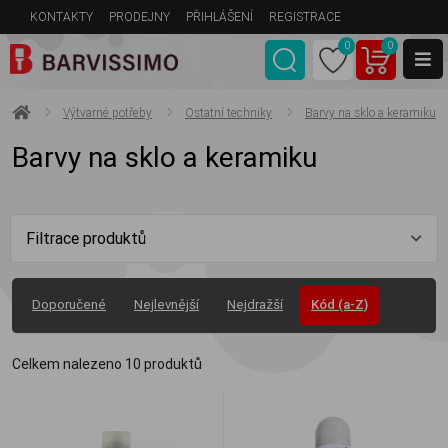
KONTAKTY
PRODEJNY
PŘIHLÁŠENÍ
REGISTRACE
0
0
Výtvarné potřeby
Ostatní techniky
Barvy na sklo a keramiku
Barvy na sklo a keramiku
Filtrace produktů
Doporučené
Nejlevnější
Nejdražší
Kód (a-Z)
Celkem nalezeno
10
produktů