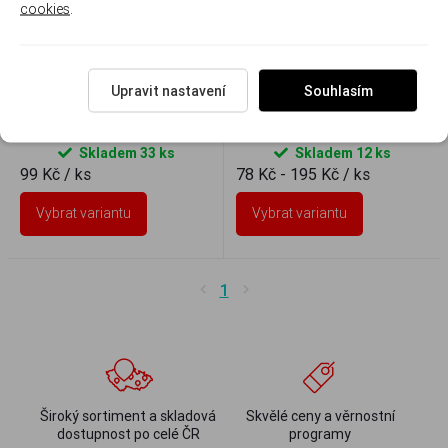
cookies
.
Upravit nastavení
Souhlasím
Barva na sklo Vitrail 45ml
Glazura lesklá na keramiku
Skladem 33 ks
Skladem 12 ks
99 Kč
/ ks
78 Kč - 195 Kč
/ ks
Vybrat variantu
Vybrat variantu
1
Široký sortiment a skladová
Skvělé ceny a věrnostní
dostupnost po celé ČR
programy