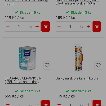
150ml
Efekt mléčného skla 150ml
Skladem 5 ks
Skladem 3 ks
119 Kč
/ ks
189 Kč
/ ks
ks
ks
TESSAROL CERAMIX bílý
Barvy na sklo a keramiku 6ks
0,75L Barva na obklady
Skladem 1 ks
Skladem 6 ks
565 Kč
/ ks
119 Kč
/ ks
ks
ks