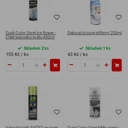
Dupli-Color Sprej Ice flower -
Dekorační sprej stříbrný 250ml
Efekt ledového květu 400ml
Skladem 2 ks
Skladem 1 ks
155 Kč
/ ks
43 Kč
/ ks
ks
ks
Vánoční sníh SVÍTÍCÍ ve spreji
Dupli-Color Sprej Milky glass -