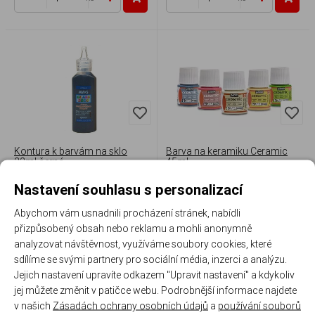
Kontura k barvám na sklo
Barva na keramiku Ceramic
22ml černá
45ml
Nastavení souhlasu s personalizací
Skladem 6 ks
Skladem 31 ks
30 Kč
/ ks
99 Kč
/ ks
Abychom vám usnadnili procházení stránek, nabídli
přizpůsobený obsah nebo reklamu a mohli anonymně
Vybrat variantu
ks
analyzovat návštěvnost, využíváme soubory cookies, které
sdílíme se svými partnery pro sociální média, inzerci a analýzu.
Jejich nastavení upravíte odkazem "Upravit nastavení" a kdykoliv
jej můžete změnit v patičce webu. Podrobnější informace najdete
v našich
Zásadách ochrany osobních údajů
a
používání souborů